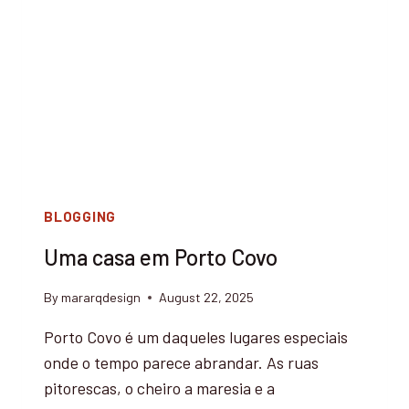
A
L
V
A
D
O
R
M
A
R
BLOGGING
Q
U
Uma casa em Porto Covo
E
S
By
mararqdesign
August 22, 2025
Porto Covo é um daqueles lugares especiais
onde o tempo parece abrandar. As ruas
pitorescas, o cheiro a maresia e a