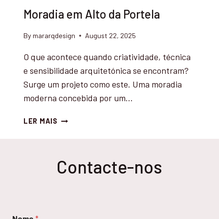
Moradia em Alto da Portela
By
mararqdesign
August 22, 2025
O que acontece quando criatividade, técnica
e sensibilidade arquitetónica se encontram?
Surge um projeto como este. Uma moradia
moderna concebida por um…
M
LER MAIS
O
R
A
Contacte-nos
D
I
A
E
M
E
Nome
*