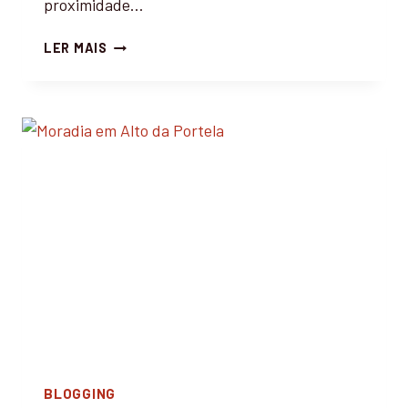
proximidade…
U
LER MAIS
M
A
C
A
S
A
E
M
P
O
R
T
O
C
O
V
BLOGGING
O